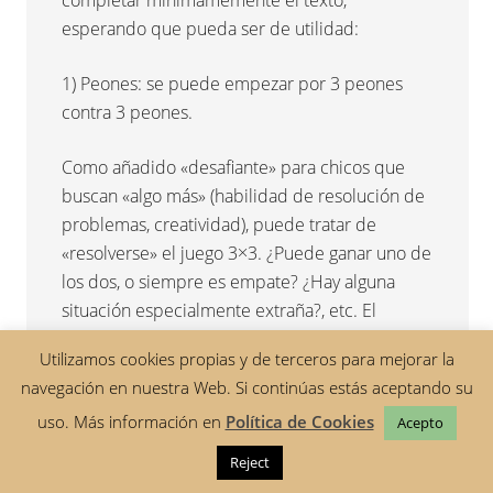
completar mínimamemente el texto,
esperando que pueda ser de utilidad:
1) Peones: se puede empezar por 3 peones
contra 3 peones.
Como añadido «desafiante» para chicos que
buscan «algo más» (habilidad de resolución de
problemas, creatividad), puede tratar de
«resolverse» el juego 3×3. ¿Puede ganar uno de
los dos, o siempre es empate? ¿Hay alguna
situación especialmente extraña?, etc. El
desafío de resolución del juego 4×4 ya es para
Utilizamos cookies propias y de terceros para mejorar la
niños más mayores (>11 años) y el del 5×5 es
navegación en nuestra Web. Si continúas estás aceptando su
apasionante, pero bastante más complicado 🙂
uso. Más información en
Política de Cookies
.
Acepto
2) Capturas de peones con caballo, o cualquier
Reject
pieza, en general